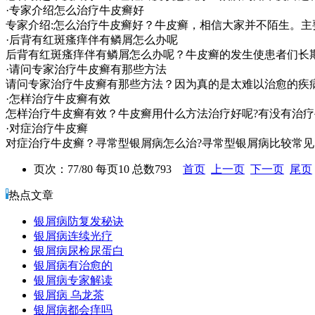
·专家介绍怎么治疗牛皮癣好
专家介绍:怎么治疗牛皮癣好？牛皮癣，相信大家并不陌生。
·后背有红斑瘙痒伴有鳞屑怎么办呢
后背有红斑瘙痒伴有鳞屑怎么办呢？牛皮癣的发生使患者们长
·请问专家治疗牛皮癣有那些方法
请问专家治疗牛皮癣有那些方法？因为真的是太难以治愈的疾病
·怎样治疗牛皮癣有效
怎样治疗牛皮癣有效？牛皮癣用什么方法治疗好呢?有没有治疗
·对症治疗牛皮癣
对症治疗牛皮癣？寻常型银屑病怎么治?寻常型银屑病比较常
页次：77/80 每页10 总数793
首页
上一页
下一页
尾页
热点文章
银屑病防复发秘诀
银屑病连续光疗
银屑病尿检尿蛋白
银屑病有治愈的
银屑病专家解读
银屑病 乌龙茶
银屑病都会痒吗