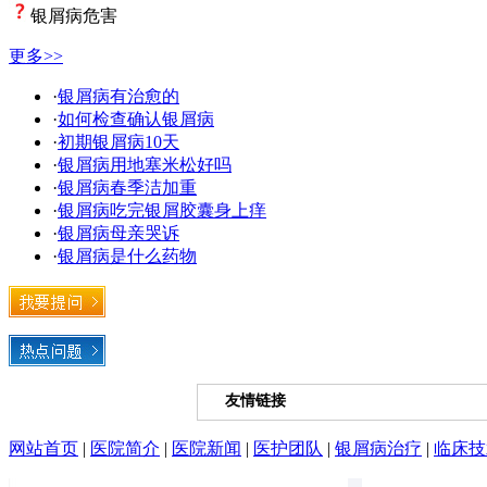
银屑病危害
更多>>
·
银屑病有治愈的
·
如何检查确认银屑病
·
初期银屑病10天
·
银屑病用地塞米松好吗
·
银屑病春季洁加重
·
银屑病吃完银屑胶囊身上痒
·
银屑病母亲哭诉
·
银屑病是什么药物
友情链接
网站首页
|
医院简介
|
医院新闻
|
医护团队
|
银屑病治疗
|
临床技