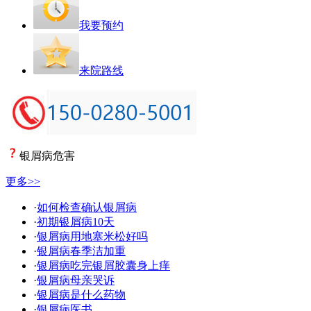
我要预约
来院路线
银屑病危害
更多>>
·
如何检查确认银屑病
·
初期银屑病10天
·
银屑病用地塞米松好吗
·
银屑病春季洁加重
·
银屑病吃完银屑胶囊身上痒
·
银屑病母亲哭诉
·
银屑病是什么药物
·
银屑病医书