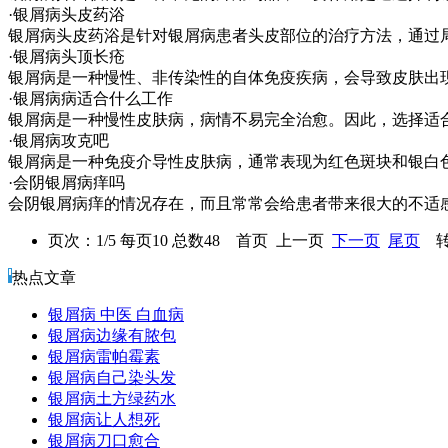
·银屑病头皮药浴
银屑病头皮药浴是针对银屑病患者头皮部位的治疗方法，通过
·银屑病头顶长疮
银屑病是一种慢性、非传染性的自体免疫疾病，会导致皮肤出
·银屑病病适合什么工作
银屑病是一种慢性皮肤病，病情不易完全治愈。因此，选择适
·银屑病攻克吧
银屑病是一种免疫介导性皮肤病，通常表现为红色斑块和银白
·会阴银屑病痒吗
会阴银屑病痒的情况存在，而且常常会给患者带来很大的不适
页次：1/5 每页10 总数48 首页 上一页
下一页
尾页
转
热点文章
银屑病 中医 白血病
银屑病边缘有脓包
银屑病雷帕霉素
银屑病自己染头发
银屑病土方绿药水
银屑病让人想死
银屑病刀口愈合