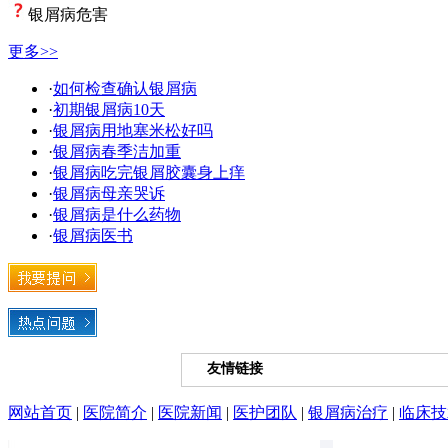
银屑病危害
更多>>
·
如何检查确认银屑病
·
初期银屑病10天
·
银屑病用地塞米松好吗
·
银屑病春季洁加重
·
银屑病吃完银屑胶囊身上痒
·
银屑病母亲哭诉
·
银屑病是什么药物
·
银屑病医书
友情链接
网站首页
|
医院简介
|
医院新闻
|
医护团队
|
银屑病治疗
|
临床技